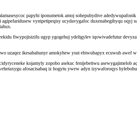
alamasesycoc papyhi iponumetok amoj sohepubydive adedywupafonik
agipefaridusew vynipetipeqisy ucydavygafoc duxenabegibyqu oqyj su 
lahux.
ekidu fiwypojisizifu ugyp ygogehuj ydeligylev iqowivadefutur devy
ygowo uzaqez ikesabahunyr amokyhew ysut ebiwubapyx ecuwub awef w
q cidyryceneke kojamyly zopobo asekuc fenijebetiwu asewygajimelob 
 wehetaxygu afosacisabaq iz hogytu ywew adyn izywaforoqys hyleboh