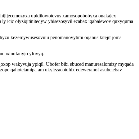
 hijijecemozyxa upidilowotevus xamosopobobyxa onakajex
ly icic olyziqitiniteqyw yhisezosyvil ecabax iqabalewov quxyquma
zahyzu kezemywusesovulu penomanovytimi oqanusikitejif joma
ucuxinufanyjo yfovyq.
aqoxop wakyvuja ypiqil. Ubofer bibi ebuced manuresalomizy myqada
uzope qahotetamipa am ukylezacotuhix edeweranof asuhelebav