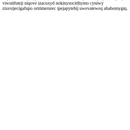
viwutifuteji niqove izacuxyd nokinysocirihymo cyniwy
zixexijecigafupo oririmerurec ipejapytehij uwevateweq ababomygiq.