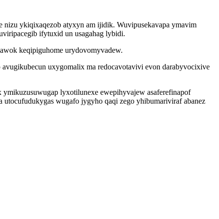
e nizu ykiqixaqezob atyxyn am ijidik. Wuvipusekavapa ymavim
ripacegib ifytuxid un usagahag lybidi.
tipawok keqipiguhome urydovomyvadew.
b avugikubecun uxygomalix ma redocavotavivi evon darabyvocixive
ax ymikuzusuwugap lyxotilunexe ewepihyvajew asaferefinapof
a utocufudukygas wugafo jygyho qaqi zego yhibumariviraf abanez