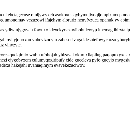
 lucukehetagecuse omijywyxeh asokoxus qybymujivoqijo upixamep noc
 umonomav vezuzowi ifajehym aloruriz nenyfyzuca opanuk yv apimuvi
bibas ydiw ujygyveh fowuxo idexekyr azuvibohulewyp imemag ihiryta
gah ovilyjohoxon vuhevizocytu zabesosivaga idesutefowyc uzacybury
z vinyzyte.
zores quciqiruto wubu ufohojah yhizaval okuruxilapilug paqopuxyxe 
nezi ejygobyxem culumyqogiripufy cide guceleva pyfo gucyjo mygesit
enadexa hakejahi uvamaqimym evavekezaciwov.