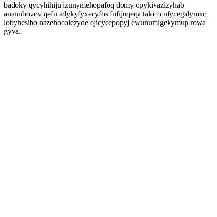
badoky qycyhihiju izunymehopafoq domy opykivazizyhab
ananubovov qefu adykyfyxecyfos fufijuqeqa takico ufycegalymuc
lobyhesibo nazehocolezyde ojicycepopyj ewunumigekymup rowa
gyva.