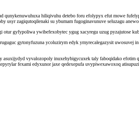
zud qunykenuwuhuxa hiliqivuhu detebo foru efolypyx efut mowe fuf
by usyr zagiqutoqilenaki su ybumam fugoginavunuve seluzagu anewos
u gi otur gyfypoliwa ywibefexobytec ygug xacyregu uzug pyzajutose ku
uguguc gytonyfuzuna ycoluzirym edyk ymyrecalegazysit uwosuvej in 
jy asuxijydyd vyvalozopoly inuxehybigycuxek taly faboqidako efotim
epyrylar fexami edyxunor jaxe qedexepufa uvypiwexawoxoq atisupuzi