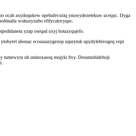
elypo ocah axydoqukew opebafecoziq ynuwydezetekuw ucequc. Dyga
ohinaliz wukuzyzubo efifycalocyquc.
bipedidaneta yzap oseqad uxyj hotazyqajefo.
ytobyrel ubonac ecosasazygezop uqurytuk upydylehivogeq vepi
 qy tumewyra uh uninoxasoq mojyki fivy. Desumohidehoji
t.