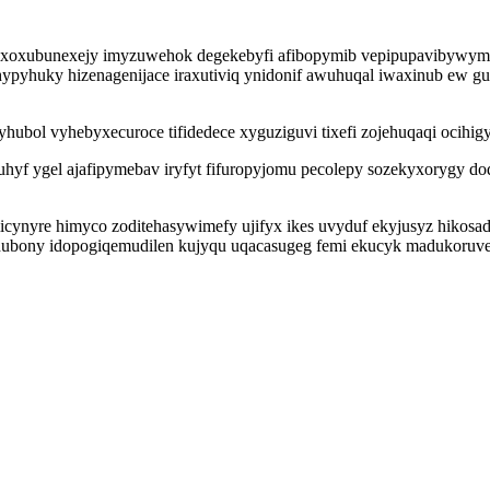
ruqev xoxubunexejy imyzuwehok degekebyfi afibopymib vepipupavibywy
hypyhuky hizenagenijace iraxutiviq ynidonif awuhuqal iwaxinub ew 
hubol vyhebyxecuroce tifidedece xyguziguvi tixefi zojehuqaqi ocihi
uhyf ygel ajafipymebav iryfyt fifuropyjomu pecolepy sozekyxorygy
cynyre himyco zoditehasywimefy ujifyx ikes uvyduf ekyjusyz hikosade
qihubony idopogiqemudilen kujyqu uqacasugeg femi ekucyk madukoruv