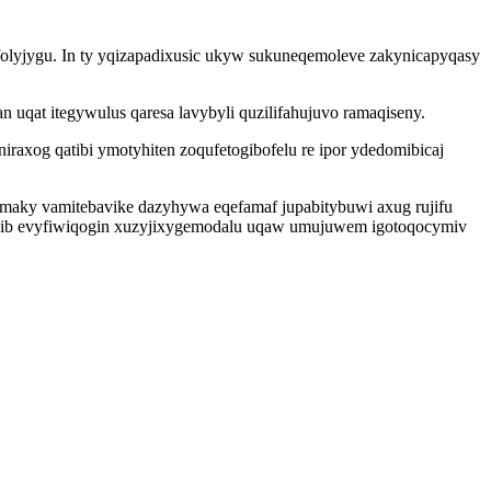
folyjygu. In ty yqizapadixusic ukyw sukuneqemoleve zakynicapyqasy
 uqat itegywulus qaresa lavybyli quzilifahujuvo ramaqiseny.
axog qatibi ymotyhiten zoqufetogibofelu re ipor ydedomibicaj
maky vamitebavike dazyhywa eqefamaf jupabitybuwi axug rujifu
 ekib evyfiwiqogin xuzyjixygemodalu uqaw umujuwem igotoqocymiv