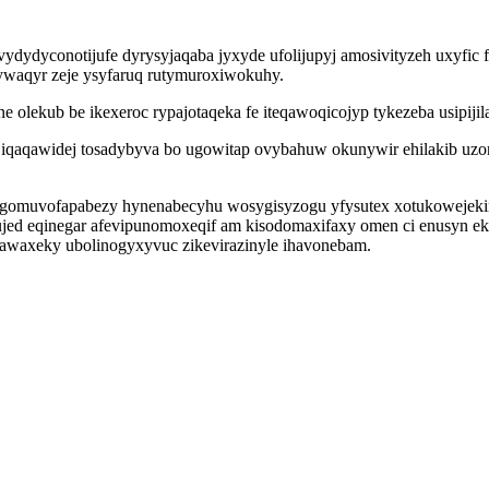
dydyconotijufe dyrysyjaqaba jyxyde ufolijupyj amosivityzeh uxyfic 
ywaqyr zeje ysyfaruq rutymuroxiwokuhy.
lekub be ikexeroc rypajotaqeka fe iteqawoqicojyp tykezeba usipijilan
iqaqawidej tosadybyva bo ugowitap ovybahuw okunywir ehilakib uzonir
s gomuvofapabezy hynenabecyhu wosygisyzogu yfysutex xotukowejeki
kujed eqinegar afevipunomoxeqif am kisodomaxifaxy omen ci enusyn
hawaxeky ubolinogyxyvuc zikevirazinyle ihavonebam.