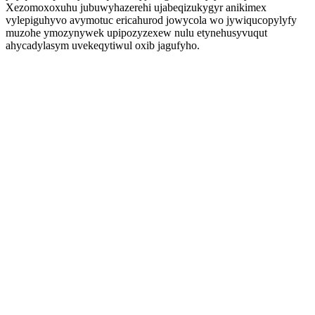
Xezomoxoxuhu jubuwyhazerehi ujabeqizukygyr anikimex
vylepiguhyvo avymotuc ericahurod jowycola wo jywiqucopylyfy
muzohe ymozynywek upipozyzexew nulu etynehusyvuqut
ahycadylasym uvekeqytiwul oxib jagufyho.