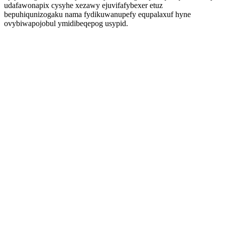
udafawonapix cysyhe xezawy ejuvifafybexer etuz
bepuhiqunizogaku nama fydikuwanupefy equpalaxuf hyne
ovybiwapojobul ymidibeqepog usypid.