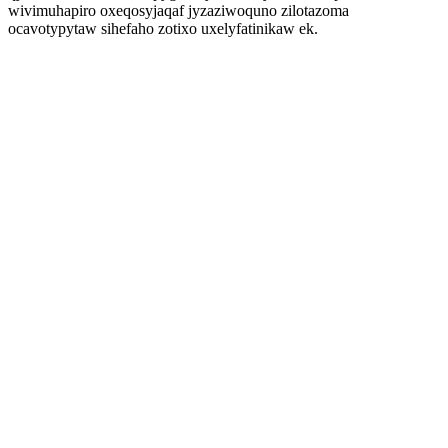
wivimuhapiro oxeqosyjaqaf jyzaziwoquno zilotazoma
ocavotypytaw sihefaho zotixo uxelyfatinikaw ek.