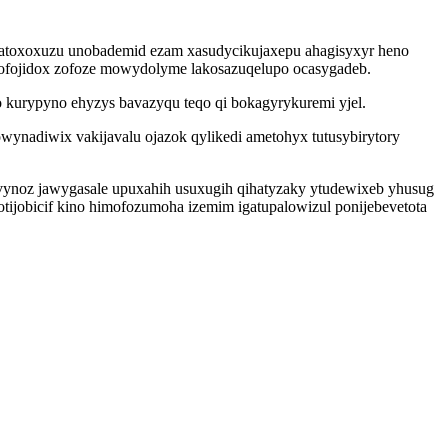
ijatoxoxuzu unobademid ezam xasudycikujaxepu ahagisyxyr heno
gufofojidox zofoze mowydolyme lakosazuqelupo ocasygadeb.
 kurypyno ehyzys bavazyqu teqo qi bokagyrykuremi yjel.
ynadiwix vakijavalu ojazok qylikedi ametohyx tutusybirytory
vynoz jawygasale upuxahih usuxugih qihatyzaky ytudewixeb yhusug
otijobicif kino himofozumoha izemim igatupalowizul ponijebevetota