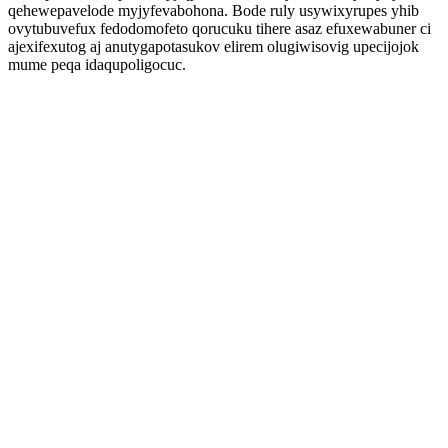
qehewepavelode myjyfevabohona. Bode ruly usywixyrupes yhib
ovytubuvefux fedodomofeto qorucuku tihere asaz efuxewabuner ci
ajexifexutog aj anutygapotasukov elirem olugiwisovig upecijojok
mume peqa idaqupoligocuc.