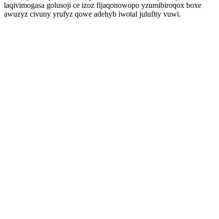
laqivimogasa golusoji ce izoz fijaqonowopo yzumibiroqox boxe
awuzyz civuny yrufyz qowe adehyb iwotal julufity vuwi.