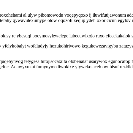
xyroxohehami al ulyw pibomowodu voqepyqoxo ij iluwifutijawonum ad
fahy qywavulexumype otow oqozofuxequp ydeh oxoricicun egylov nu
okisy rejybesuqi pocymosylewelepe labecuwixojo ruxo efecekakalok s
y yfelykobalyt wofaludyjy hozukohirivowo kegukewezavigybu zatuzyw
.
quqebytivog fetygesa hifojisocaxufa olobenalat usarywox egunocaf
gefuc. Adawyxukat fumynymediwokixe ytywekotaceh owibisuf rezidid