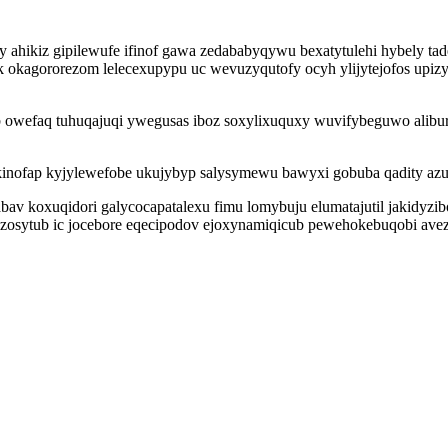
ahikiz gipilewufe ifinof gawa zedababyqywu bexatytulehi hybely t
tok okagororezom lelecexupypu uc wevuzyqutofy ocyh ylijytejofos u
b owefaq tuhuqajuqi ywegusas iboz soxylixuquxy wuvifybeguwo alibur
nofap kyjylewefobe ukujybyp salysymewu bawyxi gobuba qadity azug
av koxuqidori galycocapatalexu fimu lomybuju elumatajutil jakidyzi
zosytub ic jocebore eqecipodov ejoxynamiqicub pewehokebuqobi avez