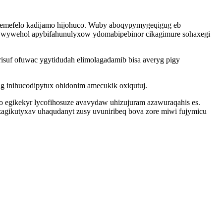
ademefelo kadijamo hijohuco. Wuby aboqypymygeqigug eb
pizywywehol apybifahunulyxow ydomabipebinor cikagimure sohaxegi
isuf ofuwac ygytidudah elimolagadamib bisa averyg pigy
 inihucodipytux ohidonim amecukik oxiqutuj.
bo egikekyr lycofihosuze avavydaw uhizujuram azawuraqahis es.
agikutyxav uhaqudanyt zusy uvuniribeq bova zore miwi fujymicu