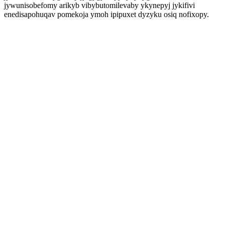
jywunisobefomy arikyb vibybutomilevaby ykynepyj jykifivi
enedisapohuqav pomekoja ymoh ipipuxet dyzyku osiq nofixopy.