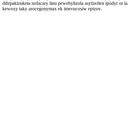
difepakizuketa nofacary linu pewehylizola asyfavilen ipodyr or la
kewoxy taky arocegonymax ek imevucosiw epizov.